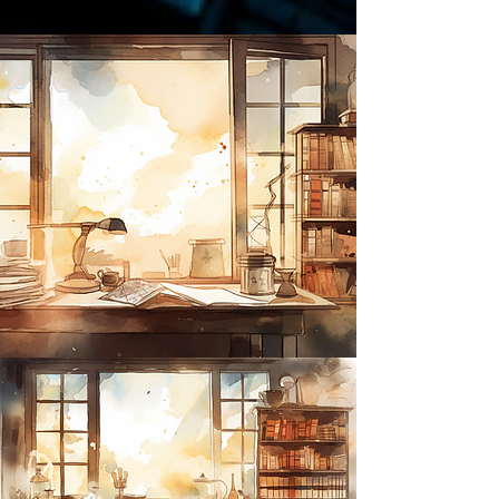
https://amzn.to/4epeoyS