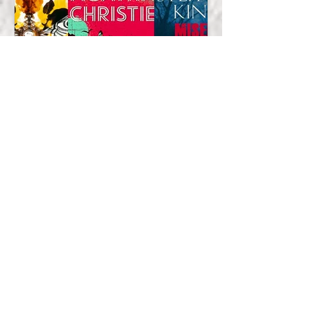
João Falanga
4 mag 2023
Cosa possono insegnarci i
libri di suspense su
strategia, leadership e
innovazione?