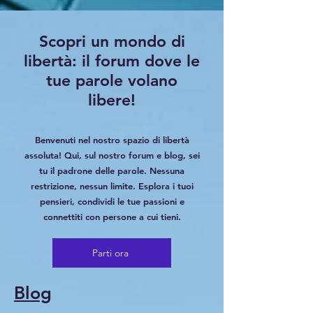
Do Not Sell My Personal
Scopri un mondo di
Information
libertà: il forum dove le
tue parole volano
libere!
Benvenuti nel nostro spazio di libertà
assoluta! Qui, sul nostro forum e blog, sei
tu il padrone delle parole. Nessuna
restrizione, nessun limite. Esplora i tuoi
pensieri, condividi le tue passioni e
connettiti con persone a cui tieni.
Parti ora
Blog