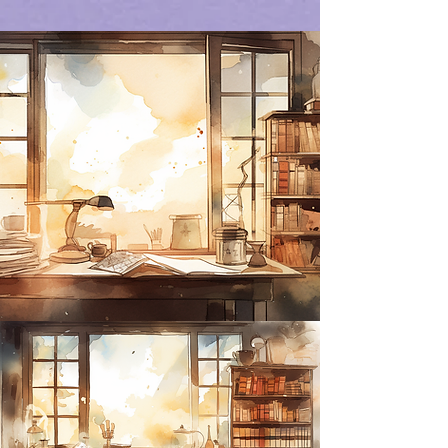
https://amzn.to/4epeoyS