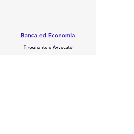
Banca ed Economia
Tirocinante e Avvocato
Questo è il mio lavoro attuale e mi piace.
Trattare con le persone non è un compito
facile, ma è un ottimo modo per costruire
relazioni. Per non parlare delle conoscenze
che ho acquisito nel corso degli anni. (Link
del capo:
https://www.bb.com.br/site)