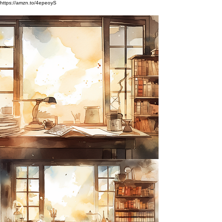
https://amzn.to/4epeoyS