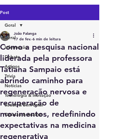
Post
Geral
João Falanga
Geral
17 de fev.
6 min de leitura
Como a pesquisa nacional
Informação
liderada pela professora
Debate
Artigos
Tatiana Sampaio está
Trívia
abrindo caminho para
Notícias
regeneração nervosa e
Tecnologia & Inovação
recuperação de
Saúde & Bem-Estar
movimentos, redefinindo
Opinião & Análise
expectativas na medicina
regenerativa