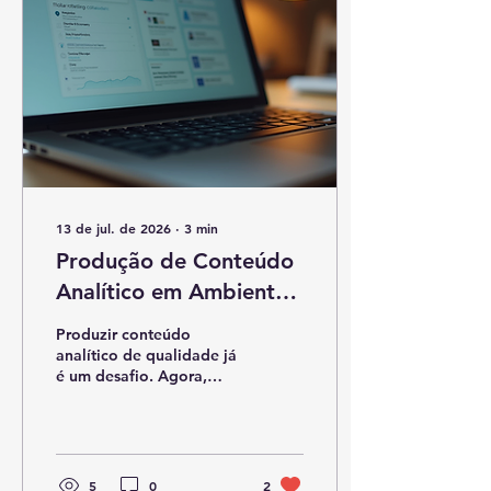
13 de jul. de 2026
∙
3
min
Produção de Conteúdo
Analítico em Ambiente
Remoto: A Nova Era da
Produzir conteúdo
Criação de Conteúdo
analítico de qualidade já
é um desafio. Agora,
Remoto
imagine fazer isso em um
ambiente remoto, onde a
comunicação e a
colaboração dependem
da tecnologia e da
5
0
2