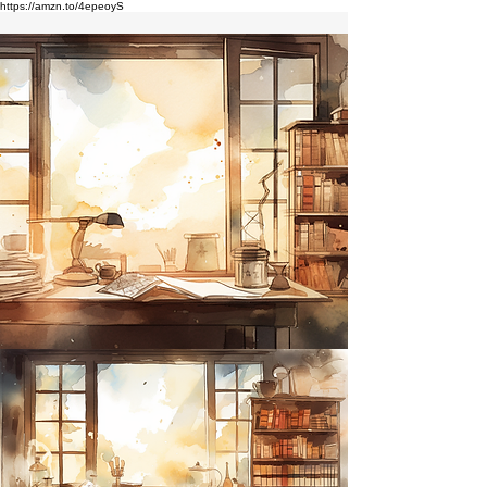
https://amzn.to/4epeoyS