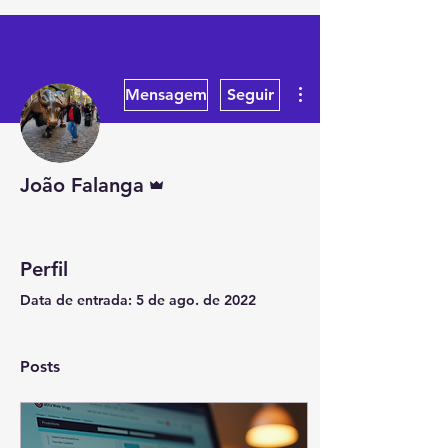
Mais ações
Mensagem
Seguir
Administrador
João Falanga
Perfil
Data de entrada: 5 de ago. de 2022
Posts