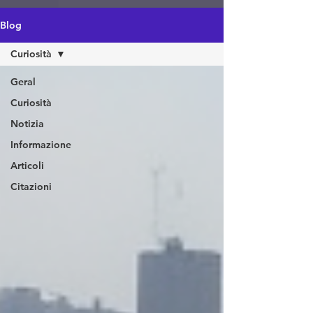
https://amzn.to/4epeoyS
Blog
Curiosità
Geral
Curiosità
Notizia
Informazione
Articoli
Citazioni