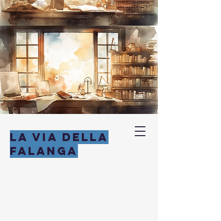
LA VIA DELLA
FALANGA