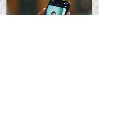
João Falanga
25 de mai.
Analisando tendências de
mídia contemporâneas e
seu impacto