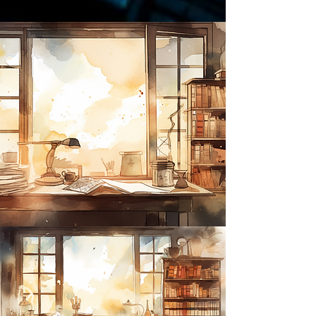
https://amzn.to/4epeoyS