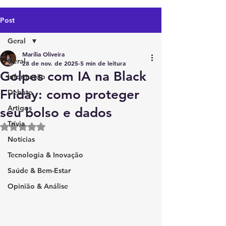
Post
Geral
Marília Oliveira
Geral
28 de nov. de 2025
5 min de leitura
Golpes com IA na Black
Informação
Friday: como proteger
Debate
Artigos
seu bolso e dados
Trívia
Avaliado com NaN de 5 estrelas.
Notícias
Tecnologia & Inovação
Saúde & Bem-Estar
Opinião & Análise