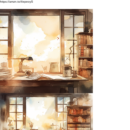
https://amzn.to/4epeoyS