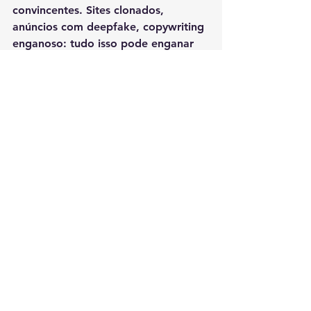
convincentes. Sites clonados, 
anúncios com deepfake, copywriting 
enganoso: tudo isso pode enganar 
até quem costuma ter cuidado.
Para proteger o próprio bolso e 
dados, o consumidor moderno 
precisa ir além da cautela básica. 
Deve adotar uma postura de 
ceticismo consciente
 — questionar o 
quanto julgar necessário e validar a 
reputação da loja. Comprar com 
emoção, impulsividade e pressa 
virou risco real.
O papel das empresas e 
plataformas