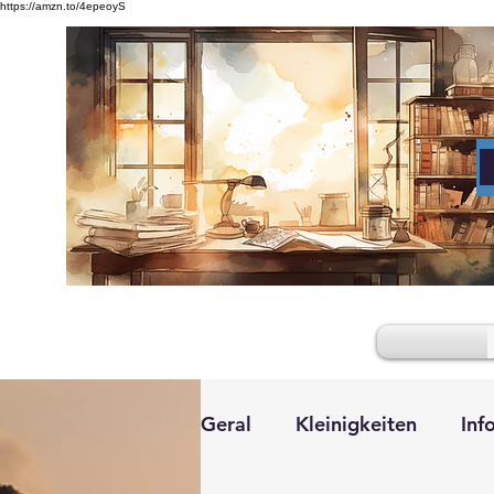
https://amzn.to/4epeoyS
Geral
Kleinigkeiten
Inf