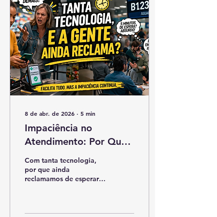
8 de abr. de 2026
∙
5
min
Impaciência no
Atendimento: Por Que
Reclamar?
Com tanta tecnologia,
por que ainda
reclamamos de esperar?
Um desabafo real sobre
filas, PIX e a impaciência
no atendimento.