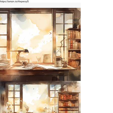
https://amzn.to/4epeoyS