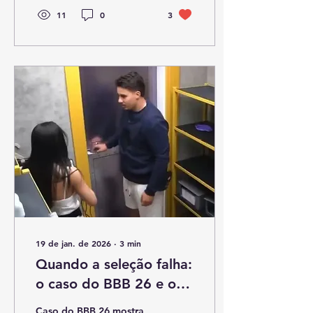
11
0
3
19 de jan. de 2026
∙
3
min
Quando a seleção falha:
o caso do BBB 26 e os
riscos para empresas e
Caso do BBB 26 mostra