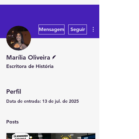
Mais ações
Mensagem
Seguir
Escritor
Marília Oliveira
Escritora de História
Perfil
Data de entrada: 13 de jul. de 2025
Posts