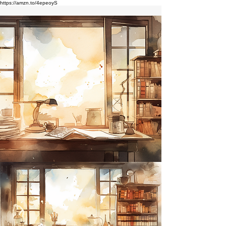
https://amzn.to/4epeoyS