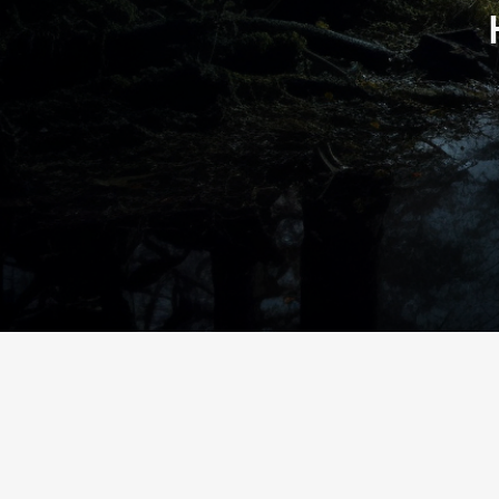
https://amzn.to/4epeoyS