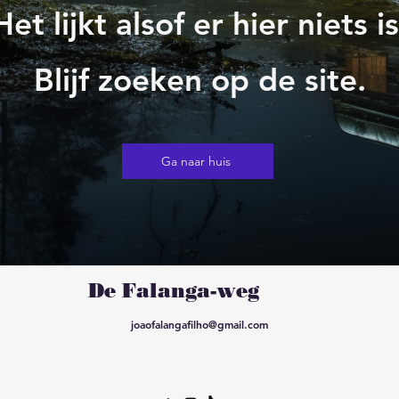
Het lijkt alsof er hier niets is
Blijf zoeken op de site.
Ga naar huis
De Falanga-weg
joaofalangafilho@gmail.com