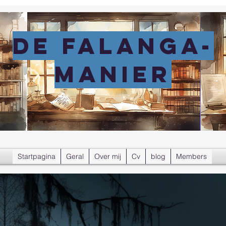
DE FALANGA-
MANIER
Startpagina
Geral
Over mij
Cv
blog
Members