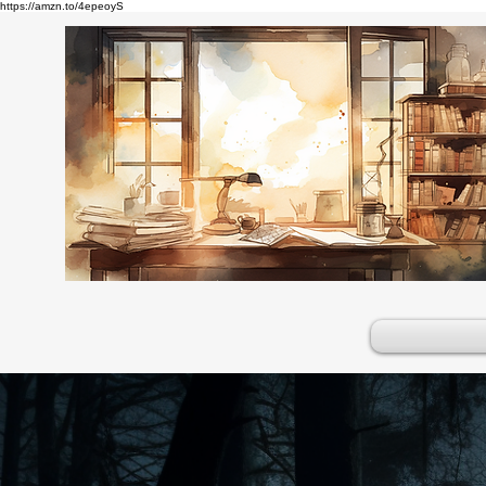
https://amzn.to/4epeoyS