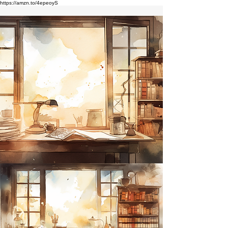
https://amzn.to/4epeoyS