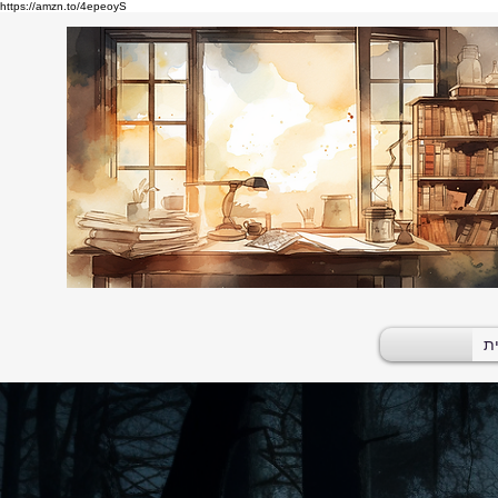
https://amzn.to/4epeoyS
ת