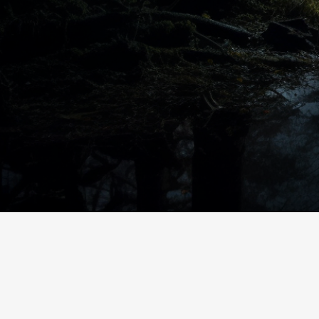
https://amzn.to/4epeoyS