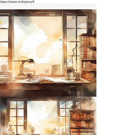
https://amzn.to/4epeoyS