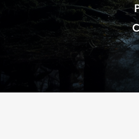
C
https://amzn.to/4epeoyS