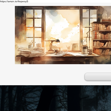
https://amzn.to/4epeoyS