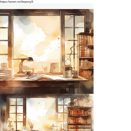
https://amzn.to/4epeoyS