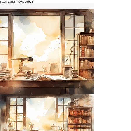
https://amzn.to/4epeoyS